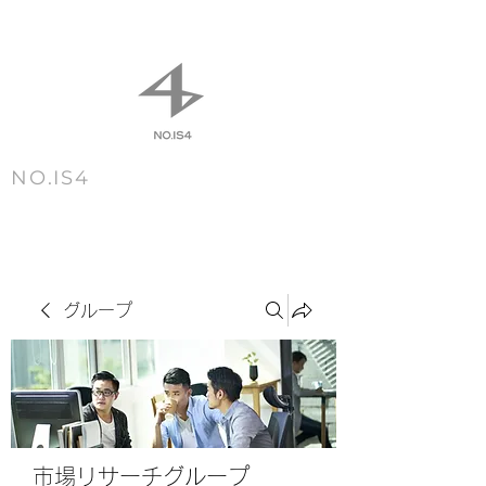
NO.IS4
m e n u
グループ
市場リサーチグループ