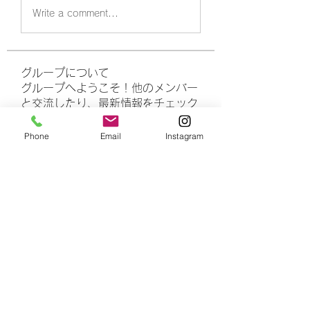
Write a comment...
グループについて
グループへようこそ！他のメンバー
と交流したり、最新情報をチェック
したり、動画をシェアすることもで
きます。
Phone
Email
Instagram
メンバー
rasheedhamza167
フォロー
rasheedhamza167
marasrimutthita
フォロー
marasrimutthita
Amelia Grace
フォロー
Doomsday out
フォロー
James Moore
フォロー