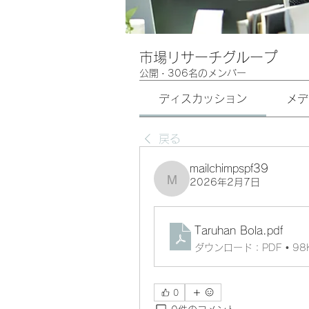
市場リサーチグループ
公開
·
306名のメンバー
ディスカッション
メデ
戻る
mailchimpspf39
2026年2月7日
mailchimpspf39
Taruhan Bola
.pdf
ダウンロード：PDF • 98
0