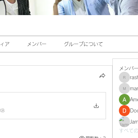
ィア
メンバー
グループについて
メンバ
ra
rashee
mar
marasri
Ame
Do
KB
Ja
すべての