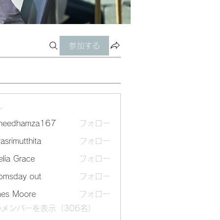
参加する
ー
sheedhamza167
フォロー
dhamza167
asrimutthita
フォロー
mutthita
lia Grace
フォロー
omsday out
フォロー
mes Moore
フォロー
メンバーを表示（306名）