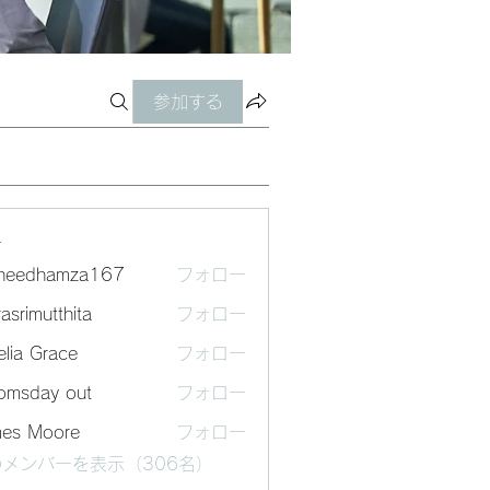
参加する
ー
sheedhamza167
フォロー
dhamza167
asrimutthita
フォロー
mutthita
lia Grace
フォロー
omsday out
フォロー
mes Moore
フォロー
メンバーを表示（306名）