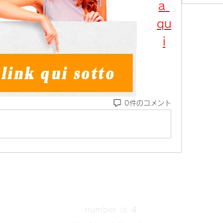
a 
qu
i
0件のコメント
number is 4