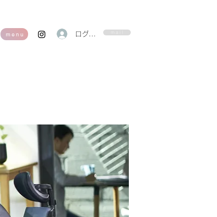
m a i l
ログイン
m e n u