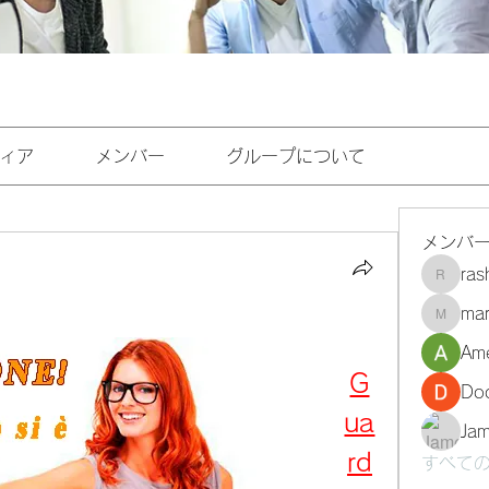
ィア
メンバー
グループについて
メンバ
ra
rashee
mar
marasri
Ame
G
Do
ua
Ja
rd
すべての