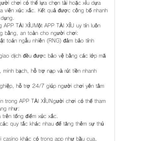
ười chơi có thể lựa chọn tài hoặc xỉu dựa 
a viên xúc xắc. Kết quả được công bố nhanh 
 dụng.
g APP TÀI XỈUMột APP TÀI XỈU uy tín luôn 
g bằng, an toàn cho người chơi:
ật toán ngẫu nhiên (RNG) đảm bảo tính 
 giao dịch đều được bảo vệ bằng các lớp mã 
minh bạch, hỗ trợ nạp và rút tiền nhanh 
hiệp, hỗ trợ 24/7 giúp người chơi yên tâm 
ến trong APP TÀI XỈUNgười chơi có thể tham 
ạng như:
 trên tổng điểm xúc xắc.
 các quy tắc khác nhau để tăng thêm sự thú 
i casino khác có trong app như bầu cua, 