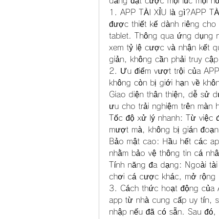
dàng đặt cược mọi lúc mọi nơi 
1. APP TÀI XỈU là gì?APP TÀI
được thiết kế dành riêng cho 
tablet. Thông qua ứng dụng n
xem tỷ lệ cược và nhận kết q
giản, không cần phải truy cập
2. Ưu điểm vượt trội của APP 
không còn bị giới hạn về khôn
Giao diện thân thiện, dễ sử d
ưu cho trải nghiệm trên màn 
Tốc độ xử lý nhanh: Từ việc 
mượt mà, không bị gián đoạn
Bảo mật cao: Hầu hết các app
nhằm bảo vệ thông tin cá nhâ
Tính năng đa dạng: Ngoài tài 
chơi cá cược khác, mở rộng 
3. Cách thức hoạt động của A
app từ nhà cung cấp uy tín, s
nhập nếu đã có sẵn. Sau đó, n