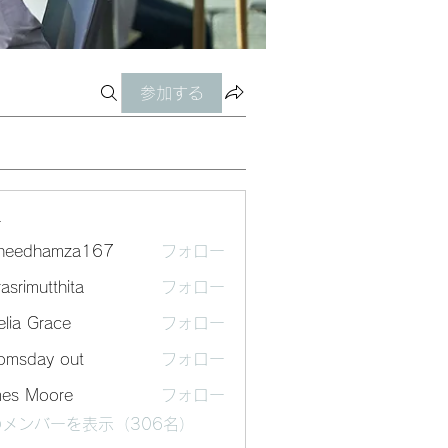
参加する
ー
sheedhamza167
フォロー
dhamza167
asrimutthita
フォロー
mutthita
lia Grace
フォロー
omsday out
フォロー
mes Moore
フォロー
メンバーを表示（306名）