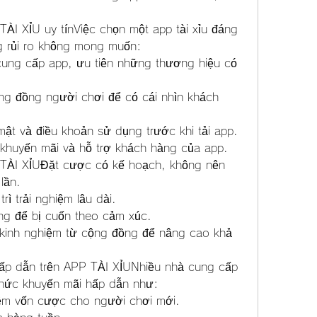
I XỈU uy tínViệc chọn một app tài xỉu đáng 
g rủi ro không mong muốn:
 cung cấp app, ưu tiên những thương hiệu có 
ng đồng người chơi để có cái nhìn khách 
mật và điều khoản sử dụng trước khi tải app.
khuyến mãi và hỗ trợ khách hàng của app.
 TÀI XỈUĐặt cược có kế hoạch, không nên 
lần.
ì trải nghiệm lâu dài.
hông để bị cuốn theo cảm xúc.
 kinh nghiệm từ cộng đồng để nâng cao khả 
ấp dẫn trên APP TÀI XỈUNhiều nhà cung cấp 
chức khuyến mãi hấp dẫn như:
êm vốn cược cho người chơi mới.