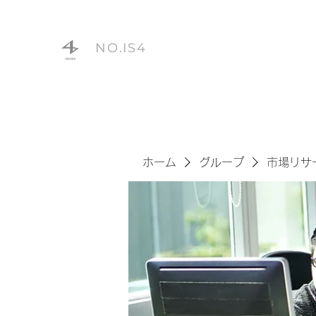
NO.IS4
ホーム
グループ
市場リサ