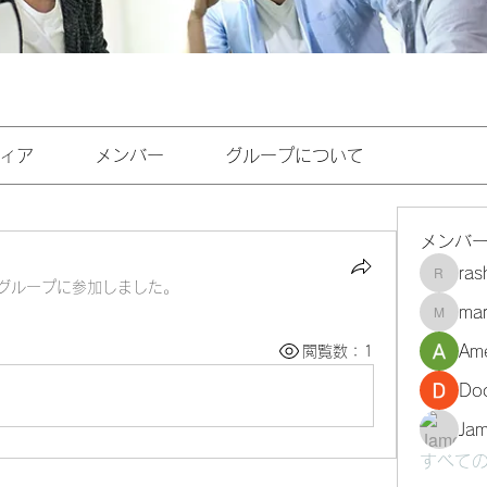
ィア
メンバー
グループについて
メンバ
ra
rashee
グループに参加しました。
mar
marasri
Ame
閲覧数：1
Do
Ja
すべての