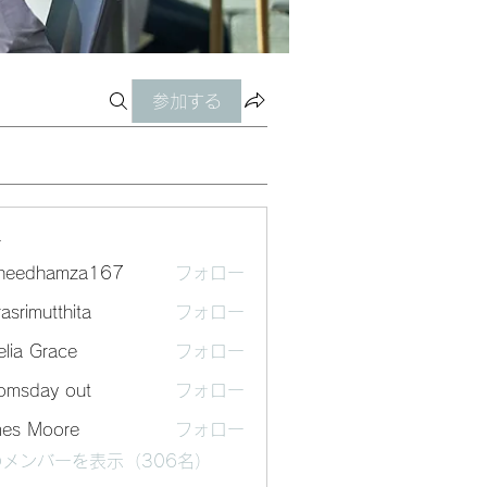
参加する
ー
sheedhamza167
フォロー
dhamza167
asrimutthita
フォロー
mutthita
lia Grace
フォロー
omsday out
フォロー
mes Moore
フォロー
メンバーを表示（306名）