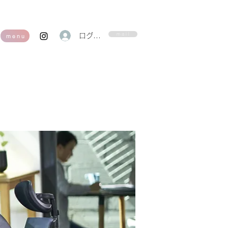
m a i l
ログイン
m e n u