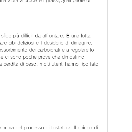
na aiuta a bruciare i grassi,Quali pillole di 
fide più difficili da affrontare. È una lotta 
re cibi deliziosi e il desiderio di dimagrire. 
'assorbimento dei carboidrati e a regolare lo 
e ci sono poche prove che dimostrino 
la perdita di peso, molti utenti hanno riportato 
e prima del processo di tostatura. Il chicco di 