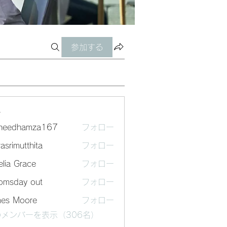
参加する
ー
sheedhamza167
フォロー
dhamza167
asrimutthita
フォロー
mutthita
lia Grace
フォロー
omsday out
フォロー
mes Moore
フォロー
メンバーを表示（306名）