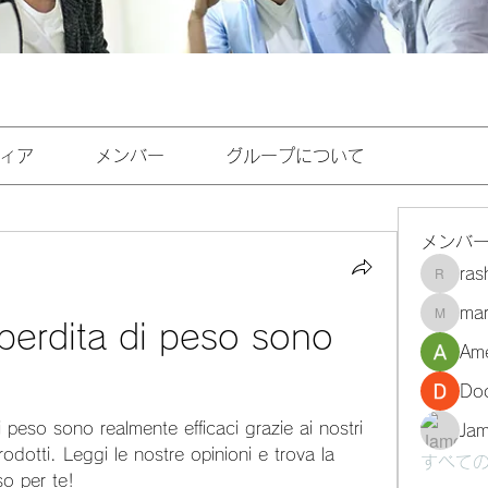
ィア
メンバー
グループについて
メンバ
ra
rashee
mar
marasri
 perdita di peso sono 
Ame
Do
di peso sono realmente efficaci grazie ai nostri 
Ja
rodotti. Leggi le nostre opinioni e trova la 
すべての
so per te!