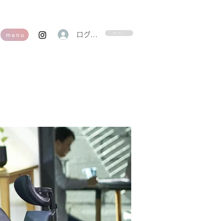
m a i l
ログイン
m e n u