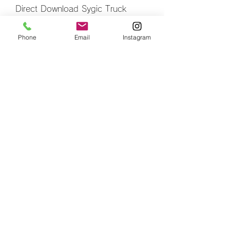
Direct Download Sygic Truck 
Navigation APK original + Crack + 
Map + Map Downloader From ... 
Phone
Email
Instagram
Sony Noise Reduction Plugin 20i 
Keygen 
0
0
Rédigez un commentaire...
グループについて
グループへようこそ！他のメンバー
と交流したり、最新情報をチェック
したり、動画をシェアすることもで
きます。
メンバー