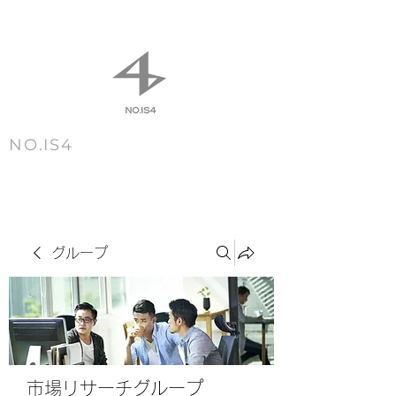
NO.IS4
m e n u
グループ
市場リサーチグループ