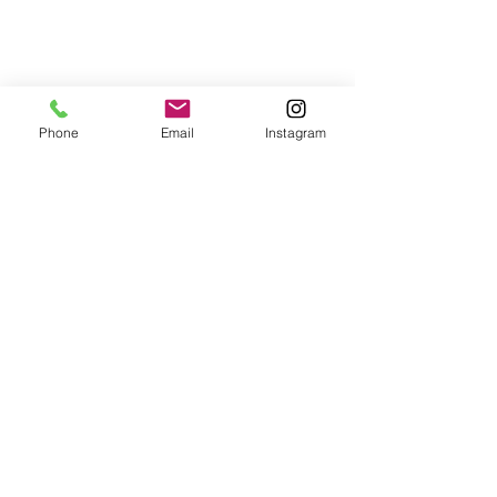
Phone
Email
Instagram
東京都港区西麻布2-11-9-202
yoshinorikusaka1205@gmail.com
08038461318